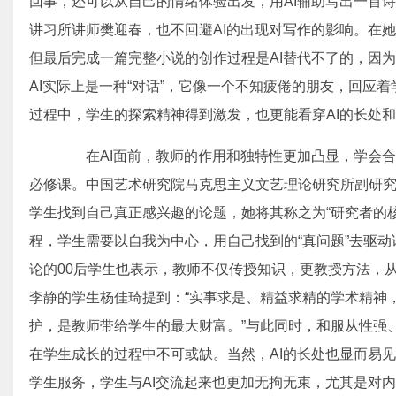
回事，还可以从自己的情绪体验出发，用AI辅助写出一首
讲习所讲师樊迎春，也不回避AI的出现对写作的影响。在她
但最后完成一篇完整小说的创作过程是AI替代不了的，因
AI实际上是一种“对话”，它像一个不知疲倦的朋友，回应
过程中，学生的探索精神得到激发，也更能看穿AI的长处
在AI面前，教师的作用和独特性更加凸显，学会合理
必修课。中国艺术研究院马克思主义文艺理论研究所副研
学生找到自己真正感兴趣的论题，她将其称之为“研究者的核
程，学生需要以自我为中心，用自己找到的“真问题”去驱动
论的00后学生也表示，教师不仅传授知识，更教授方法，
李静的学生杨佳琦提到：“实事求是、精益求精的学术精神
护，是教师带给学生的最大财富。”与此同时，和服从性强
在学生成长的过程中不可或缺。当然，AI的长处也显而易
学生服务，学生与AI交流起来也更加无拘无束，尤其是对